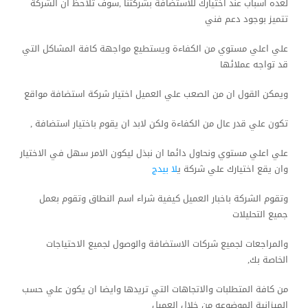
لعده اسباب عند اختيارك للاستضافة بشركتنا ,سوف تلاحظ ان الشركة
تتميز بوجود دعم فني
علي اعلي مستوي من الكفاءة ويستطيع مواجهة كافة المشاكل التي
قد تواجه عملائها
ويمكن القول ان من الصعب علي العميل اختيار شركة استضافة مواقع
تكون علي قدر عال من الكفاءة ولكن لابد ان يقوم باختيار استضافة ,
علي اعلي مستوي ونحاول دائما ان نبذل ليكون الامر سهل في الاختيار
وان يقع اختيارك علي شركة ي
لا بيدج
وتقوم الشركة باخبار العميل كيفية شراء اسم النطاق وتقوم بعمل
جميع التحليلات
والمراجعات لجميع شركات الاستضافة والوصول لجميع الاحتياجات
الخاصة بك,
من كافة المتطلبات والاتجاهات التي تريدها وايضا ان يكون علي حسب
الميزانية الموضوعه من خلال العميل