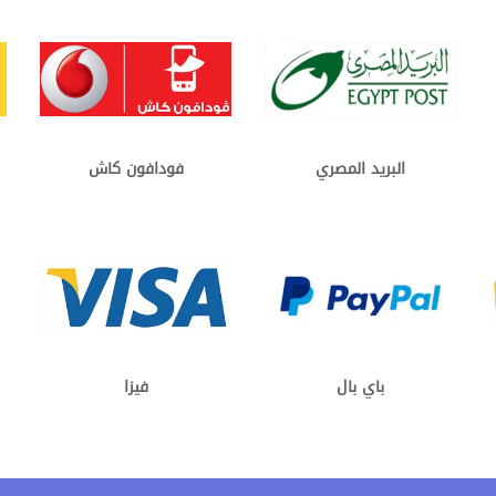
البريد المصري
فودافون كاش
باي بال
فيزا