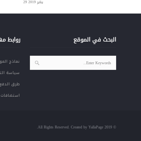
28 يناير 2019
29 يناير 2019
البحث في الموقع
روابط م
نماذج المو
سياسة الت
طرق الدفع
استضافات
© 2019 All Rights Reserved. Created by YallaPage.